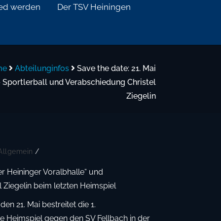
ied werden
Der TSV Heiningen
me
Abteilunginfos
Save the date: 21. Mai
 Sportlerball und Verabschiedung Christel
Ziegelin
Allgemein
/
er Heininger Voralbhalle“ und
 Ziegelin beim letzten Heimspiel
 21. Mai bestreitet die 1.
e Heimspiel gegen den SV Fellbach in der