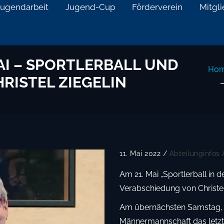
Jugendarbeit
Jugend-Cup
Förderverein
Mitgl
MAI – SPORTLERBALL UND
Ho
RISTEL ZIEGELIN
–
11. Mai 2022
/
Abteilunginfos
Am 21. Mai „Sportlerball in d
Verabschiedung von Christel
Am übernächsten Samstag, den
Männermannschaft das letzt