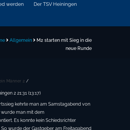
ied werden
Der TSV Heiningen
me
Allgemein
M2 starten mit Sieg in die
neue Runde
ein
Männer 2
/
gen 2 21:31 (13:17)
ärtssieg kehrte man am Samstagabend von
st wurde man mit dem
tiert. Es konnte kein Schiedsrichter
. So wurde der Gastgeber am Freitagabend