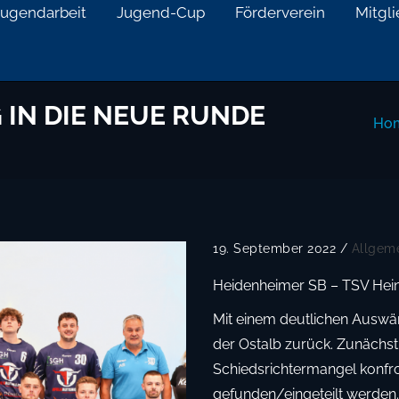
Jugendarbeit
Jugend-Cup
Förderverein
Mitgl
 IN DIE NEUE RUNDE
Ho
19. September 2022
/
Allgem
Heidenheimer SB – TSV Heinin
Mit einem deutlichen Ausw
der Ostalb zurück. Zunäch
Schiedsrichtermangel konfron
gefunden/eingeteilt werden