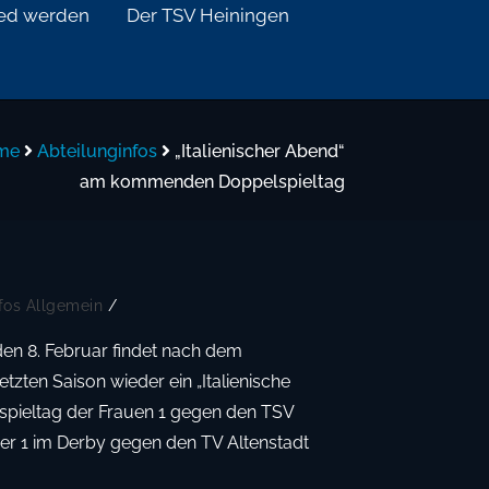
ied werden
Der TSV Heiningen
me
Abteilunginfos
„Italienischer Abend“
am kommenden Doppelspieltag
fos
Allgemein
/
 8. Februar findet nach dem
letzten Saison wieder ein „Italienische
spieltag der Frauen 1 gegen den TSV
r 1 im Derby gegen den TV Altenstadt