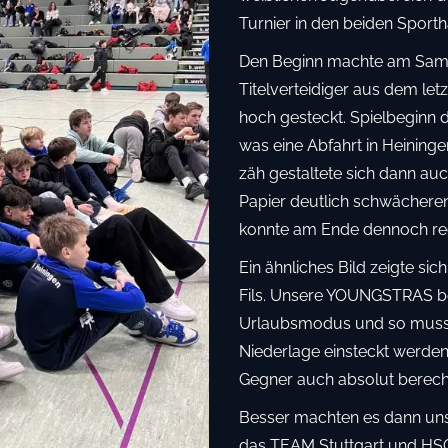
Turnier in den beiden Sporth
Den Beginn machte am Samst
Titelverteidiger aus dem let
hoch gesteckt. Spielbeginn d
was eine Abfahrt in Heining
zäh gestaltete sich dann au
Papier deutlich schwächeren
konnte am Ende dennoch re
Ein ähnliches Bild zeigte si
Fils. Unsere YOUNGSTRAS b
Urlaubsmodus und so musst
Niederlage einsteckt werden
Gegner auch absolut berecht
Besser machten es dann u
das TEAM Stuttgart und HSG 