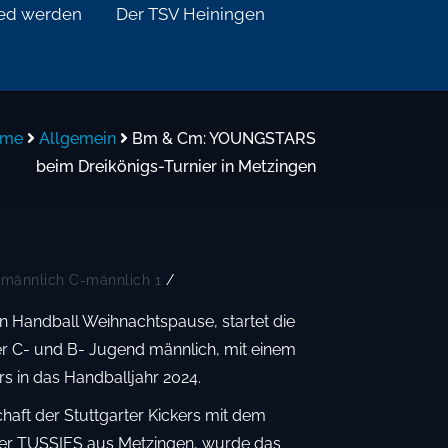
ied werden
Der TSV Heiningen
me
Allgemein
Bm & Cm: YOUNGSTARS
beim Dreikönigs-Turnier in Metzingen
-männlich
C-männlich 1
/
n Handball Weihnachtspause, startet die
 C- und B- Jugend männlich, mit einem
rs in das Handballjahr 2024.
aft der Stuttgarter Kickers mit dem
er TUSSIES aus Metzingen, wurde das