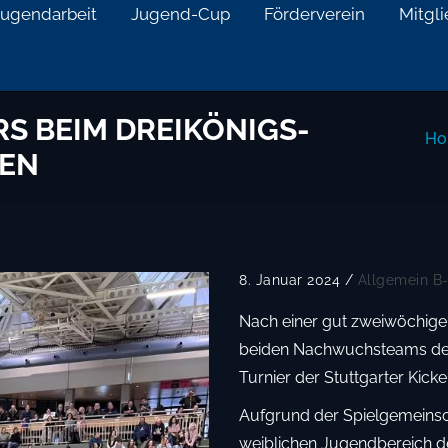
Jugendarbeit
Jugend-Cup
Förderverein
Mitgl
S BEIM DREIKÖNIGS-
Ho
GEN
8. Januar 2024
/
Allgemein
B
Nach einer gut zweiwöchige
beiden Nachwuchsteams der
Turnier der Stuttgarter Kicke
Aufgrund der Spielgemeinsch
weiblichen Jugendbereich d