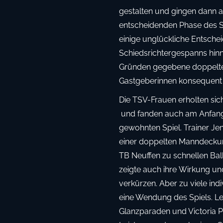
gestalten und gingen dann au
entscheidenden Phase des S
einige unglückliche Entsche
Schiedsrichtergespanns hin
Gründen gegebene doppelte 
Gastgeberinnen konsequent z
Die TSV-Frauen erholten si
und fanden auch am Anfang d
gewohnten Spiel. Trainer Jen
einer doppelten Manndeckun
TB Neuffen zu schnellen Ba
zeigte auch ihre Wirkung u
verkürzen. Aber zu viele ind
eine Wendung des Spiels. Led
Glanzparaden und Victoria Ph