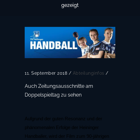
gezeigt
11. September 2018
/
Abteilunginfos
/
Auch Zeitungsausschnitte am
Doppelspieltag zu sehen
Aufgrund der guten Resonanz und der
phänomenalen Erfolge der Heininger
Handballer, wird der Film zum 90-jährigen