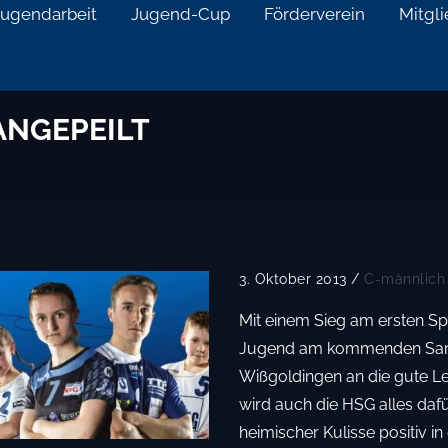
Jugendarbeit
Jugend-Cup
Förderverein
Mitgl
ANGEPEILT
3. Oktober 2013
/
C-männlich
Mit einem Sieg am ersten Sp
Jugend am kommenden Sam
Wißgoldingen
an die gute L
wird auch die HSG alles dafü
heimischer Kulisse positiv i