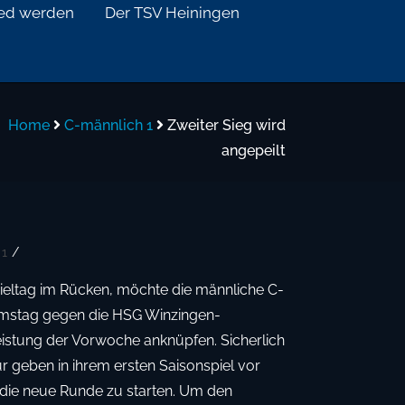
ied werden
Der TSV Heiningen
Home
C-männlich 1
Zweiter Sieg wird
angepeilt
 1
/
ieltag im Rücken, möchte die männliche C-
stag gegen die HSG Winzingen-
eistung der Vorwoche anknüpfen. Sicherlich
r geben in ihrem ersten Saisonspiel vor
n die neue Runde zu starten. Um den