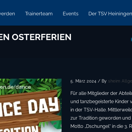
werden
Trainerteam
Events
Der TSV Heininge
DEN OSTERFERIEN
5. März 2024
/
By
sheim
Allg
Für alle Mitglieder der Abt
und tanzbegeisterte Kinder 
in der TSV-Halle. Mittlerweil
zur Tradition geworden und 
Motto „Dschungel“ in die 3.